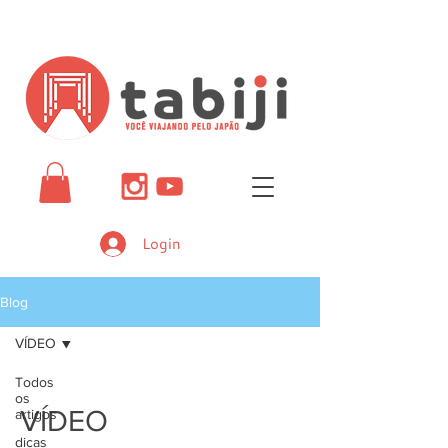
Login
Blog
VÍDEO
Todos
os
VÍDEO
artigos
dicas