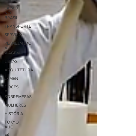
JAPÃO
NO
BRASIL
TRANSPORTE
SERVIÇO
PLANEJANDO
A
VIAGEM
LISTAS
ARQUITETURA
LÁMEN
DOCES
E
SOBREMESAS
MULHERES
HISTÓRIA
TOKYO
AIJO
FÉ