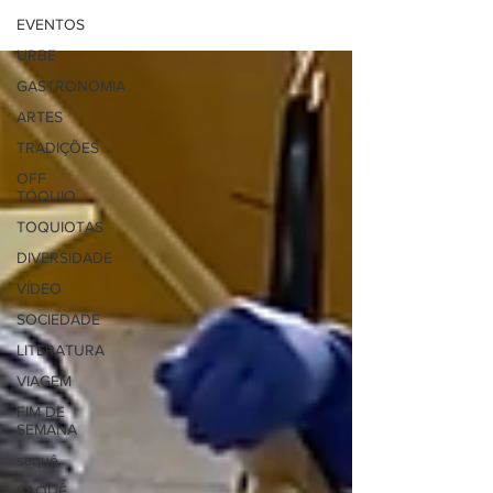
EVENTOS
URBE
GASTRONOMIA
ARTES
TRADIÇÕES
OFF
TÓQUIO
TOQUIOTAS
DIVERSIDADE
VÍDEO
SOCIEDADE
LITERATURA
VIAGEM
FIM DE
SEMANA
saquê
SAQUÊ