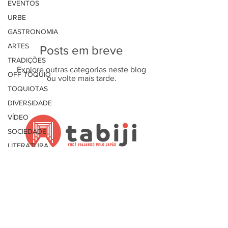
EVENTOS
URBE
GASTRONOMIA
ARTES
Posts em breve
TRADIÇÕES
Explore outras categorias neste blog
OFF TÓQUIO
ou volte mais tarde.
TOQUIOTAS
DIVERSIDADE
VÍDEO
SOCIEDADE
LITERATURA
VIAGEM
Início
FIM DE
Divulgação comercial
SEMANA
特定商取引法に基づく表記
saquê
Política de Privacidade
SAQUÊ
プライバシーポリシー
JAPÃO NO